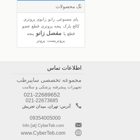
تگ محصولات
پای مصنوعی
زانو
زانوی پروتزی
کالج پارک
پنجه پروتزی
قطع عضو
مفصل زانو
قطع پا
پنجه
پروتزیست
پروتز
اطلاعات تماس
مجموعه تخصصی سایبرطب
تجهیزات پیشرفته پزشکی و سلامت
021-22689652
021-22673685
آدرس: تهران، میدان تجریش
09354005000
Info [at] CyberTeb.com
www.CyberTeb.com