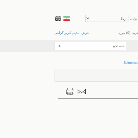
پولی:
رید: (
0
) مورد
خوش آمدید, کاربر گرامی