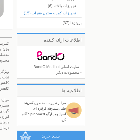
تجهیزات بالاتنه
(6)
تجهیزات کمر و ستون فقرات
(15)
پروتزها
(37)
اطلاعات ارائه كننده
وزن و
محدود
سايت اصلي BandO Medical
-
ویژگی 
-
محصولات ديگر
ثبات دهنده (C6-S1) با بی
کاهش 
کاهش م
اطلاعيه ها
موارد 
مرا از تغييرات محصول
کمربند
سندرم
طبی پیشرفته قرقره ای
گوه‌ای
اسپاینومد ارگو Spinomed
آگاه
انواع 
كن.
درمان 
درمان 
سبد خريد