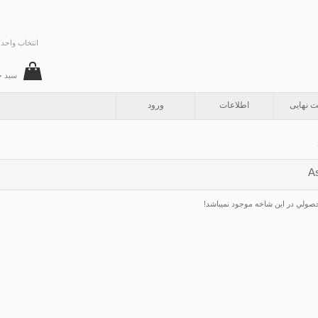
انتخاب واحد 
سبد خ
ت نهایی
اطلاعات
ورود
A
صولي در اين شاخه موجود نميباشد!