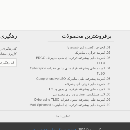
پرفروشترین محصولات
رهگیری
انحراف، کجی و قوز شست پا
کد رهگیری را
کمربند حرارتی سایبرتک
کاربری
مشاهده
کمربند طبی پیشرفته قرقره ای طبی سایبرتک ERGO
FLEX
کمربند طبی پیشرفته قرقره ای ستون فقرات Cyberspine
TLSO
کمربند پیشرفته طبی سایبرتک Comprehensive LSO
کمربند طبی قرقره ای پیشرفته
کمربند طبی پیشرفته قرقره ای بدون پد LO
لاینر سیلیکونی Liner پروتز پای مصنوعی
کمربند طبی پیشرفته ستون فقرات Cyberspine TLSO
کمربند طبی پیشرفته قرقره ای اسپاینومد Medi Spinomed
تماس با ما
کپی‌رایت © 2026
تجهیزات پزشکی و ارتوپدی سایبرطب