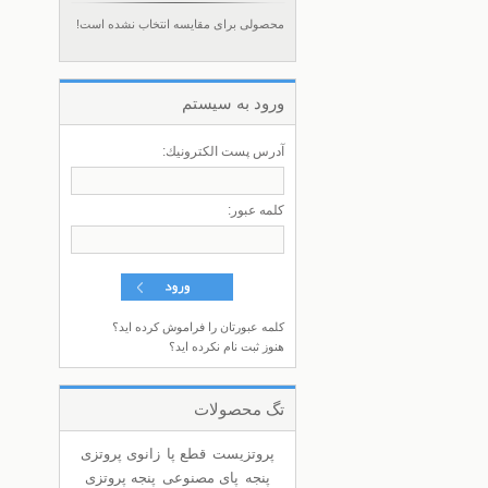
محصولی برای مقایسه انتخاب نشده است!
ورود به سيستم
آدرس پست الكترونيك:
كلمه عبور:
کلمه عبورتان را فراموش کرده اید؟
هنوز ثبت نام نکرده اید؟
تگ محصولات
پروتزیست
قطع پا
زانوی پروتزی
پنجه
پای مصنوعی
پنجه پروتزی