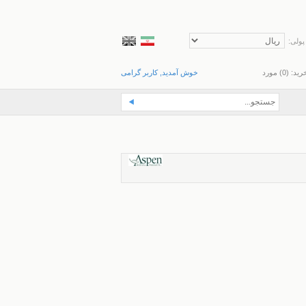
پولی:
رید: (
0
) مورد
خوش آمدید, کاربر گرامی