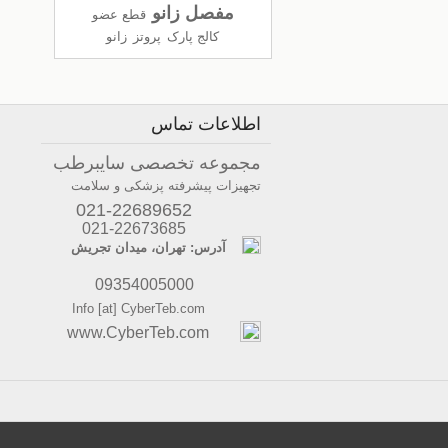
مفصل زانو
قطع عضو
کالج پارک
پروتز
زانو
اطلاعات تماس
مجموعه تخصصی سایبرطب
تجهیزات پیشرفته پزشکی و سلامت
021-22689652
021-22673685
آدرس: تهران، میدان تجریش
09354005000
Info [at] CyberTeb.com
www.CyberTeb.com