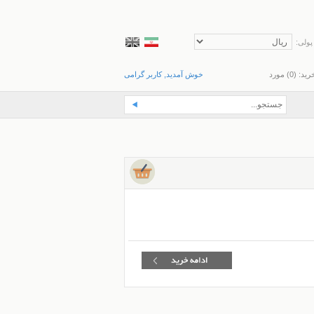
پولی:
رید: (
0
) مورد
خوش آمدید, کاربر گرامی