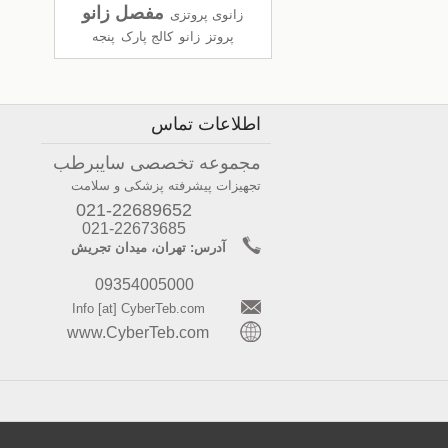
مفصل زانو
زانوی پروتزی
پروتز
زانو
کالج پارک
پنجه
اطلاعات تماس
مجموعه تخصصی سایبرطب
تجهیزات پیشرفته پزشکی و سلامت
021-22689652
021-22673685
آدرس: تهران، میدان تجریش
09354005000
Info [at] CyberTeb.com
www.CyberTeb.com