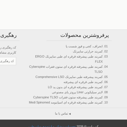
پرفروشترین محصولات
رهگیری
انحراف، کجی و قوز شست پا
کد رهگیری را
کمربند حرارتی سایبرتک
کاربری
مشاهده
کمربند طبی پیشرفته قرقره ای طبی سایبرتک ERGO
FLEX
کمربند طبی پیشرفته قرقره ای ستون فقرات Cyberspine
TLSO
کمربند پیشرفته طبی سایبرتک Comprehensive LSO
کمربند طبی قرقره ای پیشرفته
کمربند طبی پیشرفته قرقره ای بدون پد LO
لاینر سیلیکونی Liner پروتز پای مصنوعی
کمربند طبی پیشرفته ستون فقرات Cyberspine TLSO
کمربند طبی پیشرفته قرقره ای اسپاینومد Medi Spinomed
تماس با ما
کپی‌رایت © 2026
تجهیزات پزشکی و ارتوپدی سایبرطب